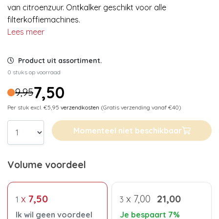
van citroenzuur. Ontkalker geschikt voor alle
filterkoffiemachines.
Lees meer
Product uit assortiment.
0 stuks op voorraad
7,50
9,95
Per stuk excl. €5,95
verzendkosten
(Gratis verzending vanaf €40)
Momenteel niet beschikbaar
Volume voordeel
x
7,50
x
7,00
21,00
1
3
Ik wil geen voordeel
Je bespaart 7%