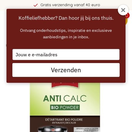
Gratis verzending vanaf 40 euro
0
Koffieliefhebber? Dan hoor jij bij ons thuis.
menu
Ontvang onderhoudstips, inspiratie en exclusieve
aanbiedingen in je inbox.
Home
/
MELITTA BIO Koffiemachine Ontkalker
Type
your
email
Verzenden