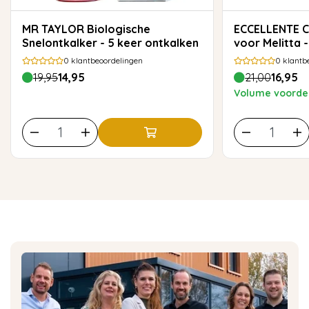
MR TAYLOR Biologische
ECCELLENTE Caffeo ontkalker
Snelontkalker - 5 keer ontkalken
voor Melitta 
0
klantbeoordelingen
0
klantb
19,95
14,95
21,00
16,95
Volume voordee