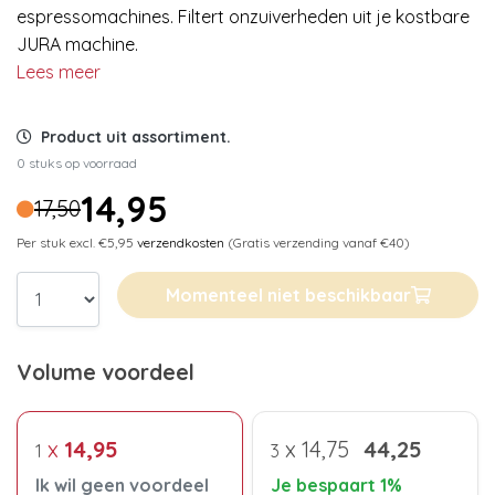
espressomachines. Filtert onzuiverheden uit je kostbare
JURA machine.
Lees meer
Product uit assortiment.
0 stuks op voorraad
14,95
17,50
Per stuk excl. €5,95
verzendkosten
(Gratis verzending vanaf €40)
Momenteel niet beschikbaar
Volume voordeel
x
14,95
x
14,75
44,25
1
3
Ik wil geen voordeel
Je bespaart 1%