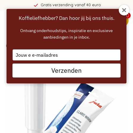
Gratis verzending vanaf 40 euro
0
Koffieliefhebber? Dan hoor jij bij ons thuis.
menu
Ontvang onderhoudstips, inspiratie en exclusieve
aanbiedingen in je inbox.
Home
/
JURA Waterfilter Claris White
Type
your
email
Verzenden