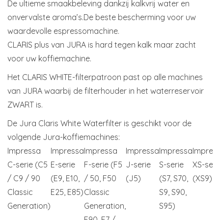
De ultieme smaakbeleving dankzij kalkvrij water en
onvervalste aroma’s.De beste bescherming voor uw
waardevolle espressomachine.
CLARIS plus van JURA is hard tegen kalk maar zacht
voor uw koffiemachine.
Het CLARIS WHITE-filterpatroon past op alle machines
van JURA waarbij de filterhouder in het waterreservoir
ZWART is.
De Jura Claris White Waterfilter is geschikt voor de
volgende Jura-koffiemachines:
Impressa
Impressa
Impressa
Impressa
Impressa
Impres
C-serie (C5
E-serie
F-serie (F5
J-serie
S-serie
XS-seri
/ C9 / 90
(E9, E10,
/ 50, F50
(J5)
(S7, S70,
(XS9)
Classic
E25, E85)
Classic
S9, S90,
Generation)
Generation,
S95)
F90, F7 /