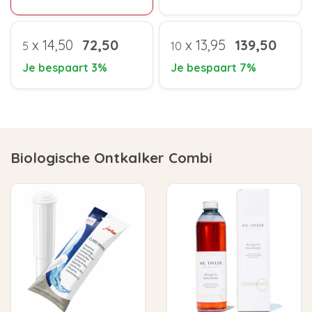
x
14,50
72,50
x
13,95
139,50
5
10
Je bespaart 3%
Je bespaart 7%
Biologische Ontkalker Combi