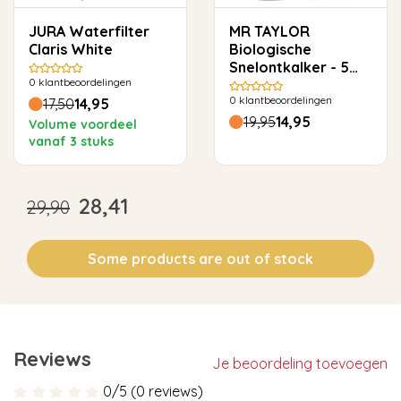
JURA Waterfilter
MR TAYLOR
Claris White
Biologische
Snelontkalker - 5
0
klantbeoordelingen
keer ontkalken
0
klantbeoordelingen
17,50
14,95
19,95
14,95
Volume voordeel
vanaf 3 stuks
28,41
29,90
Some products are out of stock
Reviews
Je beoordeling toevoegen
0/5 (0 reviews)