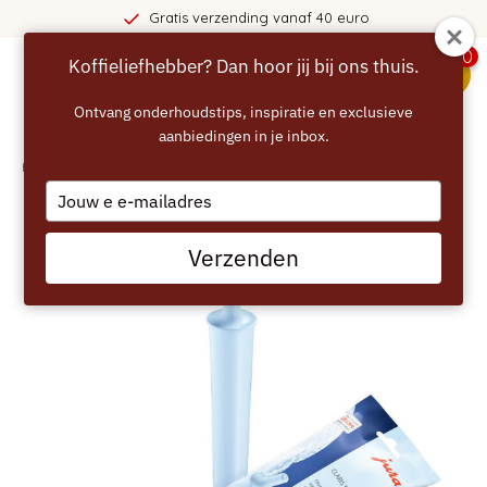
Gratis verzending vanaf 40 euro
0
Koffieliefhebber? Dan hoor jij bij ons thuis.
menu
Ontvang onderhoudstips, inspiratie en exclusieve
aanbiedingen in je inbox.
Home
/
JURA Claris PRO Blue Waterfilterpatroon
Type
your
email
Verzenden