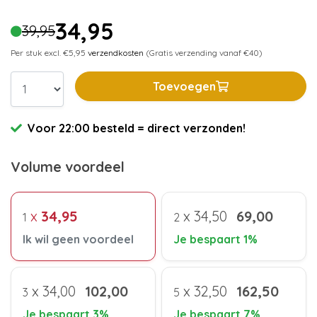
34,95
39,95
Per stuk excl. €5,95
verzendkosten
(Gratis verzending vanaf €40)
Toevoegen
Voor 22:00 besteld = direct verzonden!
Volume voordeel
x
34,95
x
34,50
69,00
1
2
Ik wil geen voordeel
Je bespaart 1%
x
34,00
102,00
x
32,50
162,50
3
5
Je bespaart 3%
Je bespaart 7%