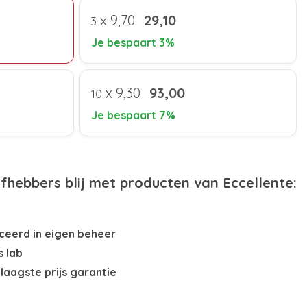
x
9,70
29,10
3
Je bespaart 3%
x
9,30
93,00
10
Je bespaart 7%
efhebbers blij met producten van Eccellente:
eerd in eigen beheer
s lab
laagste prijs garantie