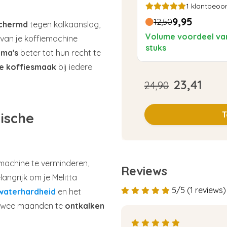
1
klantbeoor
9,95
12,50
schermd
tegen kalkaanslag,
Volume voordeel va
van je koffiemachine
stuks
oma's
beter tot hun recht te
e koffiesmaak
bij iedere
23,41
24,90
tische
T
iemachine te verminderen,
Reviews
angrijk om je Melitta
5/5 (1 reviews)
waterhardheid
en het
 twee maanden te
ontkalken