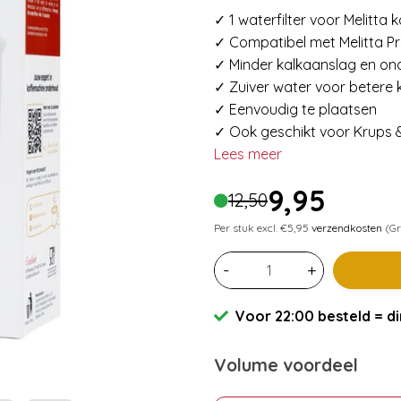
✓ 1 waterfilter voor Melitta
✓ Compatibel met Melitta P
✓ Minder kalkaanslag en o
✓ Zuiver water voor betere
✓ Eenvoudig te plaatsen
✓ Ook geschikt voor Krups 
Lees meer
9,95
12,50
Per stuk excl. €5,95
verzendkosten
(Gr
-
+
Voor 22:00 besteld = di
Volume voordeel