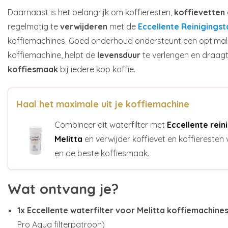
Daarnaast is het belangrijk om koffieresten,
koffievetten
regelmatig te
verwijderen
met de
Eccellente Reinigingst
koffiemachines. Goed onderhoud ondersteunt een optimal
koffiemachine, helpt de
levensduur
te verlengen en draagt
koffiesmaak
bij iedere kop koffie.
Haal het maximale uit je koffiemachine
Combineer dit waterfilter met
Eccellente rein
Melitta
en verwijder koffievet en koffiereste
en de beste koffiesmaak.
Wat ontvang je?
1x Eccellente waterfilter
voor Melitta koffiemachine
Pro Aqua filterpatroon)