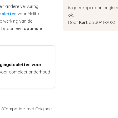
en andere vervuiling
is goedkoper dan origineel
abletten
voor Melitta
ok.
e werking van de
Door
Kurt
op 30-11-2023
 bij aan een
optimale
igingstabletten voor
n voor compleet onderhoud
s
(Compatibel met Origineel