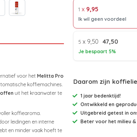
x
9,95
1
Ik wil geen voordeel
x
9,50
47,50
5
Je bespaart 5%
ernatief voor het
Melitta Pro
Daarom zijn koffieli
automatische koffiemachines.
offen
uit het kraanwater te
1 jaar bedenktijd!
Ontwikkeld en
geproduc
Uitgebreid getest
in on
voller koffiearoma.
Beter voor het milieu
& 
door leidingen en interne
ebt en minder vaak hoeft te