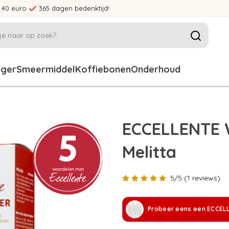
 40 euro
365 dagen bedenktijd!
iger
Smeermiddel
Koffiebonen
Onderhoud
ECCELLENTE W
Melitta
5/5 (1 reviews)
Probeer eens een ECCEL