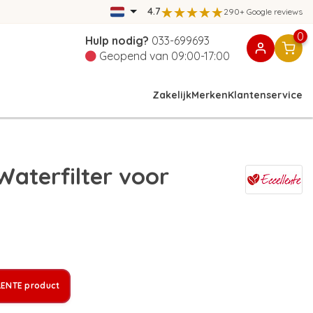
4.7
290+ Google reviews
0
Hulp nodig?
033-699693
Geopend van 09:00-17:00
Zakelijk
Merken
Klantenservice
aterfilter voor
LENTE product