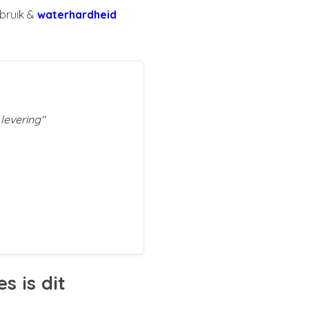
ebruik &
waterhardheid
 levering"
s is dit