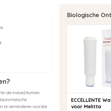
Biologische On
es
g
en?
en die invloed kunnen
ECCELLENTE Waterfilter
volautomatische
voor Melitta
ffen te verminderen voordat