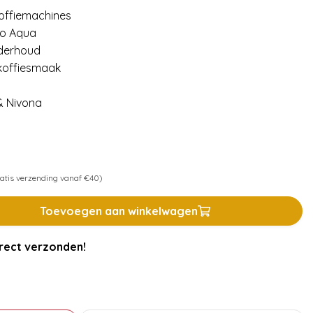
 koffiemachines
ro Aqua
nderhoud
 koffiesmaak
& Nivona
atis verzending vanaf €40)
Toevoegen aan winkelwagen
rect verzonden!