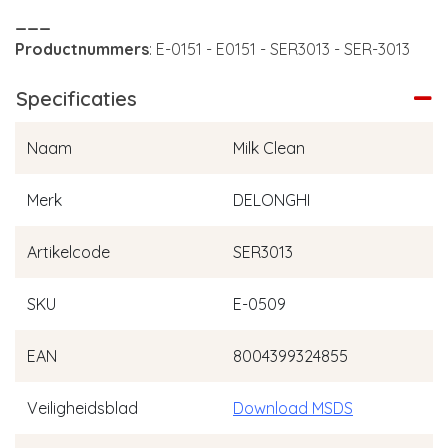
___
Productnummers
: E-0151 - E0151 - SER3013 - SER-3013
Specificaties
Naam
Milk Clean
Merk
DELONGHI
Artikelcode
SER3013
SKU
E-0509
EAN
8004399324855
Veiligheidsblad
Download MSDS