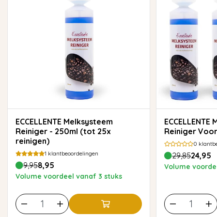
ECCELLENTE Melksysteem
ECCELLENTE Melksysteem
Reiniger - 250ml (tot 25x
Reiniger Voo
reinigen)
0
klantb
1
klantbeoordelingen
29,85
24,95
9,95
8,95
Volume voordee
Volume voordeel vanaf 3 stuks