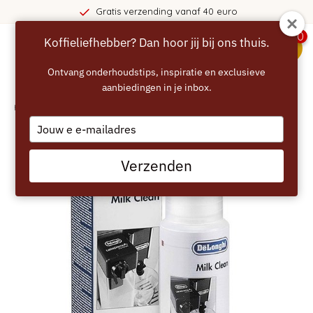
Gratis verzending vanaf 40 euro
0
Koffieliefhebber? Dan hoor jij bij ons thuis.
menu
Ontvang onderhoudstips, inspiratie en exclusieve
aanbiedingen in je inbox.
Home
/
DELONGHI Milk Clean
Type
your
email
Verzenden