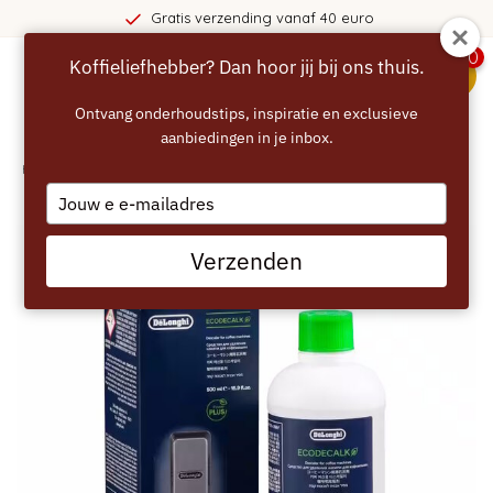
is verzending vanaf 40 euro
0
Koffieliefhebber? Dan hoor jij bij ons thuis.
menu
Ontvang onderhoudstips, inspiratie en exclusieve
aanbiedingen in je inbox.
Home
/
DELONGHI ontkalker voor Espressomachines - 500ml
Type
your
email
Verzenden