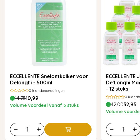
ECCELLENTE Snelontkalker voor
ECCELLENTE Jaarvoorraad
Delonghi - 500ml
De'Longhi Mag
- 12 stuks
0
klantbeoordelingen
0
klantb
14,75
10,99
42,00
32,95
Volume voordeel vanaf 3 stuks
Volume voordee