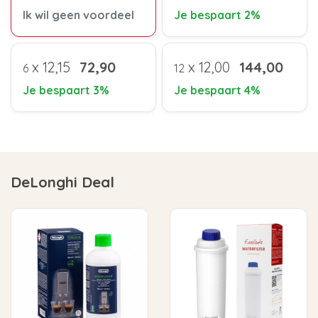
Ik wil geen voordeel
Je bespaart 2%
x
12,15
72,90
x
12,00
144,00
6
12
Je bespaart 3%
Je bespaart 4%
DeLonghi Deal