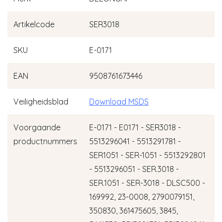
Artikelcode
SER3018
SKU
E-0171
EAN
9508761673446
Veiligheidsblad
Download MSDS
Voorgaande
E-0171 - E0171 - SER3018 -
productnummers
5513296041 - 5513291781 -
SER1051 - SER-1051 - 5513292801
- 5513296051 - SER.3018 -
SER.1051 - SER-3018 - DLSC500 -
169992, 23-0008, 2790079151,
350830, 361475605, 3845,