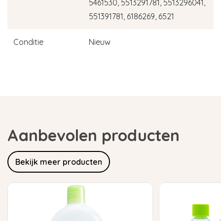
5461530, 5513291781, 5513296041,
551391781, 6186269, 6521
Conditie
Nieuw
Aanbevolen producten
Bekijk meer producten