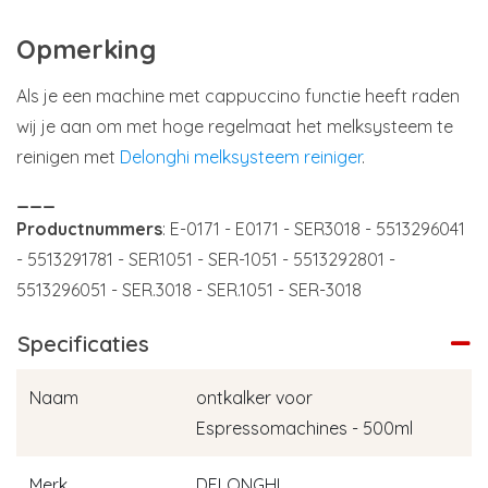
Opmerking
Als je een machine met cappuccino functie heeft raden
wij je aan om met hoge regelmaat het melksysteem te
reinigen met
Delonghi melksysteem reiniger
.
___
Productnummers
: E-0171 - E0171 - SER3018 - 5513296041
- 5513291781 - SER1051 - SER-1051 - 5513292801 -
5513296051 - SER.3018 - SER.1051 - SER-3018
Specificaties
Naam
ontkalker voor
Espressomachines - 500ml
Merk
DELONGHI