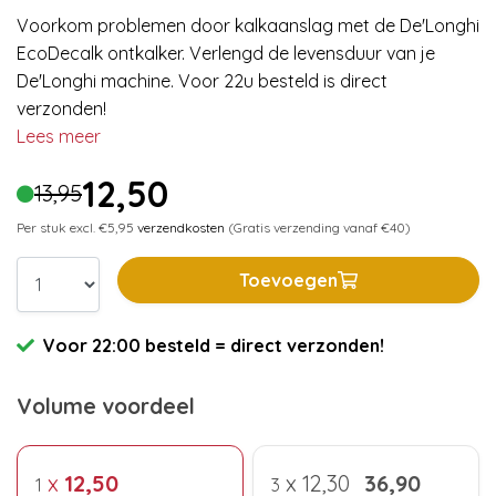
Voorkom problemen door kalkaanslag met de De'Longhi
EcoDecalk ontkalker. Verlengd de levensduur van je
De'Longhi machine. Voor 22u besteld is direct
verzonden!
Lees meer
12,50
13,95
Per stuk excl. €5,95
verzendkosten
(Gratis verzending vanaf €40)
Toevoegen
Voor 22:00 besteld = direct verzonden!
Volume voordeel
x
12,50
x
12,30
36,90
1
3