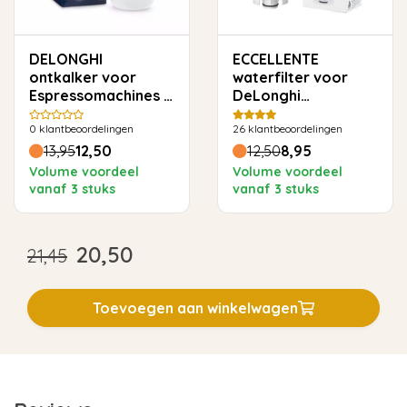
DELONGHI
ECCELLENTE
ontkalker voor
waterfilter voor
Espressomachines -
DeLonghi
500ml
(DLSC002)
0
klantbeoordelingen
26
klantbeoordelingen
13,95
12,50
12,50
8,95
Volume voordeel
Volume voordeel
vanaf 3 stuks
vanaf 3 stuks
20,50
21,45
Toevoegen aan winkelwagen