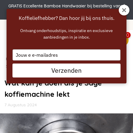
GRATIS Eccellente Bamboe Handwaaier bij bestelling vanaf
€50 | Actie verlengd t.e.m. 6 augustus!
Koffieliefhebber? Dan hoor jij bij ons thuis.
Gratis verzending vanaf 40 euro
Ontvang onderhoudstips, inspiratie en exclusieve
0
aanbiedingen in je inbox.
menu
Type
Home
your
/
Blogs
/
Handleidingen
/ Wat kan je doen als je
email
Sage koffiemachine lekt
Verzenden
Wat kan je doen als je Sage
koffiemachine lekt
7 Augustus 2024