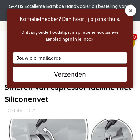
GRATIS Eccellente Bamboe Handwaaier bij bestelling vanaf
€50 | Actie verlengd t.e.m. 6 augustus!
Koffieliefhebber? Dan hoor jij bij ons thuis.
Gratis verzending vanaf 40 euro
Ontvang onderhoudstips, inspiratie en exclusieve
0
aanbiedingen in je inbox.
menu
Type
Home
your
/
Blogs
/
Handleidingen
/ Smeren van
email
espressomachine met Siliconenvet
Verzenden
Smeren van espressomachine met
Siliconenvet
1 Oktober 2021