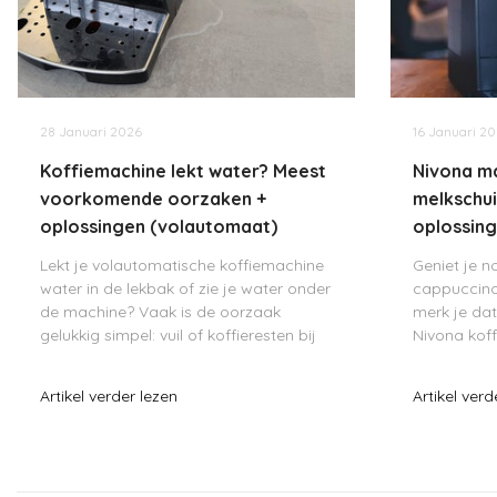
28 Januari 2026
16 Januari 2
Koffiemachine lekt water? Meest
Nivona m
voorkomende oorzaken +
melkschu
oplossingen (volautomaat)
oplossin
Lekt je volautomatische koffiemachine
Geniet je 
water in de lekbak of zie je water onder
cappuccino
de machine? Vaak is de oorzaak
merk je dat
gelukkig simpel: vuil of koffieresten bij
Nivona koff
een aansluiting, kalkaanslag of een O-
of wisselen
ring die niet meer goed afdicht.
zeker als 
Artikel verder lezen
Artikel verd
Hieronder vind je per situatie d
werkt. Gelu