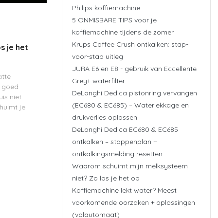
Philips koffiemachine
5 ONMISBARE TIPS voor je
koffiemachine tijdens de zomer
Krups Coffee Crush ontkalken: stap-
s je het
voor-stap uitleg
JURA E6 en E8 - gebruik van Eccellente
atte
Grey+ waterfilter
t goed
DeLonghi Dedica pistonring vervangen
is niet
(EC680 & EC685) – Waterlekkage en
chuimt je
drukverlies oplossen
m waterig of
gt dat
DeLonghi Dedica EC680 & EC685
rzaken. In
ontkalken – stappenplan +
ontkalkingsmelding resetten
Waarom schuimt mijn melksysteem
niet? Zo los je het op
Koffiemachine lekt water? Meest
voorkomende oorzaken + oplossingen
(volautomaat)