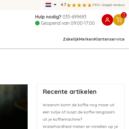
4.7
290+ Google reviews
0
Hulp nodig?
033-699693
Geopend van 09:00-17:00
Zakelijk
Merken
Klantenservice
Recente artikelen
Waarom komt de koffie nog maar uit
één tuitje of loopt de koffie langzaam
uit je koffiemachine?
Waterhardheid meten en instellen op je