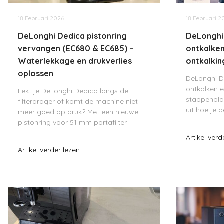
18 Februari 2026
18 Februari 2
DeLonghi Dedica pistonring
DeLonghi
vervangen (EC680 & EC685) –
ontkalken
Waterlekkage en drukverlies
ontkalkin
oplossen
DeLonghi D
ontkalken e
Lekt je DeLonghi Dedica langs de
stappenpla
filterdrager of komt de machine niet
uit hoe je 
meer goed op druk? Met een nieuwe
verwijdert
pistonring voor 51 mm portafilter
uitvoert en
herstel je de afdichting in de zetgroep
Artikel verd
kalkvrij ma
snel en eenvoudig. Zo voorkom je
Artikel verder lezen
drukverlies, waterlekkage en
smaakafwijkinge