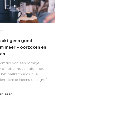
026
aakt geen goed
im meer – oorzaken en
gen
normaal van een romige
 of latte macchiato, maar
 het melkschuim uit je
iemachine ineens dun, grof
d is? Dan is dat frustrerend,
de machine verder prima
er lezen
kkig is slecht melkschuim bi