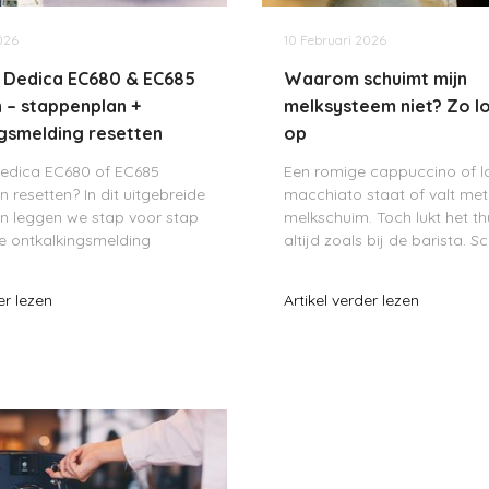
026
10 Februari 2026
 Dedica EC680 & EC685
Waarom schuimt mijn
 – stappenplan +
melksysteem niet? Zo lo
gsmelding resetten
op
edica EC680 of EC685
Een romige cappuccino of l
n resetten? In dit uitgebreide
macchiato staat of valt me
n leggen we stap voor stap
melkschuim. Toch lukt het thu
de ontkalkingsmelding
altijd zoals bij de barista. S
, het ontkalkingsprogramma
melk niet goed, is het schui
 je Dedica weer volledig
helemaal verdwenen? Dan li
er lezen
Artikel verder lezen
akt. Zo voorkom je drukverli
meestal aan één van drie oo
di