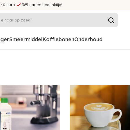
 40 euro
365 dagen bedenktijd!
iger
Smeermiddel
Koffiebonen
Onderhoud