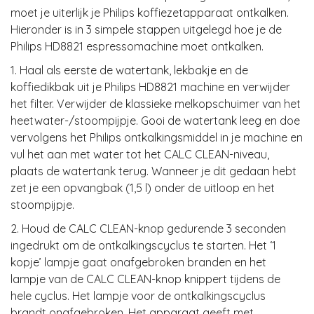
moet je uiterlijk je Philips koffiezetapparaat ontkalken.
Hieronder is in 3 simpele stappen uitgelegd hoe je de
Philips HD8821 espressomachine moet ontkalken.
1. Haal als eerste de watertank, lekbakje en de
koffiedikbak uit je Philips HD8821 machine en verwijder
het filter. Verwijder de klassieke melkopschuimer van het
heetwater-/stoompijpje. Gooi de watertank leeg en doe
vervolgens het Philips ontkalkingsmiddel in je machine en
vul het aan met water tot het CALC CLEAN-niveau,
plaats de watertank terug. Wanneer je dit gedaan hebt
zet je een opvangbak (1,5 l) onder de uitloop en het
stoompijpje.
2. Houd de CALC CLEAN-knop gedurende 3 seconden
ingedrukt om de ontkalkingscyclus te starten. Het ‘1
kopje’ lampje gaat onafgebroken branden en het
lampje van de CALC CLEAN-knop knippert tijdens de
hele cyclus. Het lampje voor de ontkalkingscyclus
brandt onafgebroken. Het apparaat geeft met