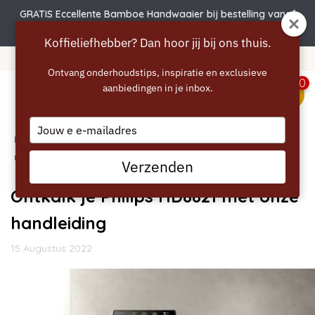
GRATIS Eccellente Bamboe Handwaaier bij bestelling vanaf
€50 | Actie verlengd t.e.m. 6 augustus!
Koffieliefhebber? Dan hoor jij bij ons thuis.
Gratis verzending vanaf 40 euro
Ontvang onderhoudstips, inspiratie en exclusieve
0
aanbiedingen in je inbox.
menu
Type
Home
your
/
Blogs
/
Handleidingen
/ Ontkalk je Philips HD8821
email
met onze handleiding
Verzenden
Ontkalk je Philips HD8821 met onze
handleiding
15 Augustus 2022