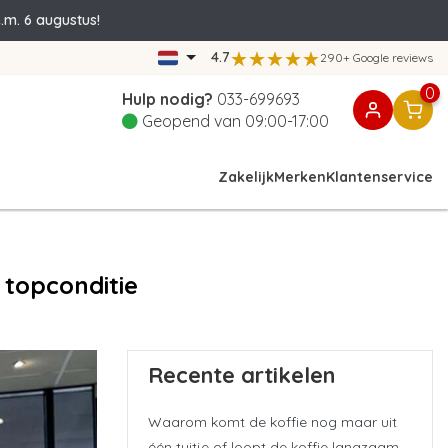
.m. 6 augustus!
4.7
290+ Google reviews
0
Hulp nodig?
033-699693
Geopend van 09:00-17:00
Zakelijk
Merken
Klantenservice
 topconditie
Recente artikelen
Waarom komt de koffie nog maar uit
één tuitje of loopt de koffie langzaam