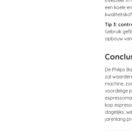
Investeer i
een koele e
kwaliteitsko
Tip 3: cont
Gebruik gefi
opbouw van k
Conclu
De Philips Ba
zal waardere
machine, zor
voordelige 
espressomach
kop espresso
dagelijks, w
jarenlang p