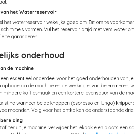
aal.
g van het Waterreservoir
l het waterreservoir wekelijks goed om. Dit om te voorkomen
 schimmels vormen. Vul het reservoir altijd met vers water o
ffie te garanderen.
lijks onderhoud
van de machine
 een essentieel onderdeel voor het goed onderhouden van je 
ch ophopen in de machine en de werking ervan belemmeren, 
en mindere koffiesmaak en een kortere levensduur van de ma
aristina
wanneer beide knoppen (espresso en lungo) knipper
 twee maanden. Volg voor het ontkalken de onderstaande drie
rbereiding
tafilter uit je machine, verwijder het lekbakje en plaats een 