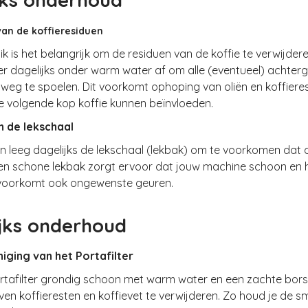
jks onderhoud
 van de koffieresiduen
ik is het belangrijk om de residuen van de koffie te verwijder
ter dagelijks onder warm water af om alle (eventueel) achter
 weg te spoelen. Dit voorkomt ophoping van oliën en koffiere
e volgende kop koffie kunnen beïnvloeden.
n de lekschaal
n leeg dagelijks de lekschaal (lekbak) om te voorkomen dat 
Een schone lekbak zorgt ervoor dat jouw machine schoon en 
t voorkomt ook ongewenste geuren.
jks onderhoud
niging van het Portafilter
rtafilter grondig schoon met warm water en een zachte bors
en koffieresten en koffievet te verwijderen. Zo houd je de s