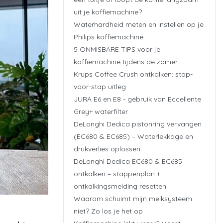
uit je koffiemachine?
Waterhardheid meten en instellen op je
Philips koffiemachine
5 ONMISBARE TIPS voor je
koffiemachine tijdens de zomer
Krups Coffee Crush ontkalken: stap-
voor-stap uitleg
JURA E6 en E8 - gebruik van Eccellente
Grey+ waterfilter
DeLonghi Dedica pistonring vervangen
(EC680 & EC685) – Waterlekkage en
drukverlies oplossen
DeLonghi Dedica EC680 & EC685
ontkalken – stappenplan +
ontkalkingsmelding resetten
Waarom schuimt mijn melksysteem
niet? Zo los je het op