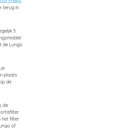
oor Philips
r terug in
gelijk 5
ingsmiddel
at de Lungo
 je
n plaats
 op de
s de
rtafilter
het filter
lungo of