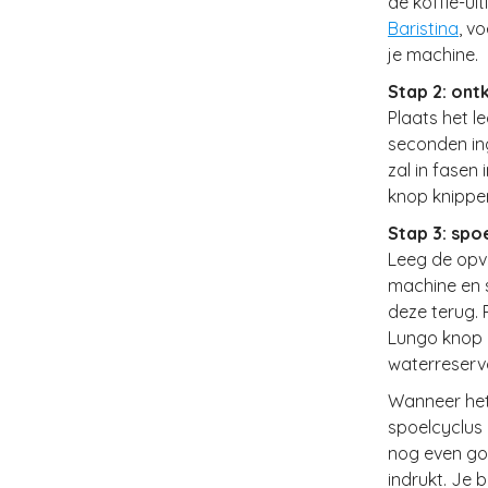
de koffie-ui
Baristina
, v
je machine.
Stap 2: ont
Plaats het l
seconden in
zal in fasen
knop knipper
Stap 3: spo
Leeg de opva
machine en s
deze terug. 
Lungo knop o
waterreservo
Wanneer het 
spoelcyclus 
nog even goe
indrukt. Je 