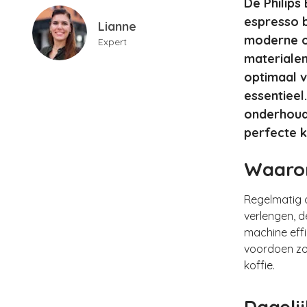
De Philips
espresso b
Lianne
moderne o
Expert
materialen
optimaal v
essentieel
onderhoud 
perfecte 
Waarom
Regelmatig 
verlengen, d
machine eff
voordoen zo
koffie.