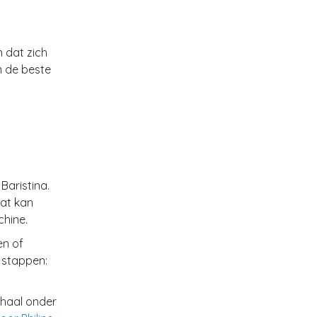
 dat zich
m de beste
Baristina.
wat kan
chine.
en of
 stappen:
schaal onder