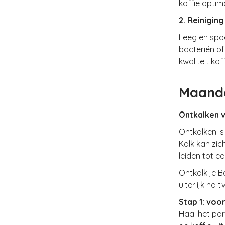
koffie optim
2. Reinigin
Leeg en spoe
bacteriën of
kwaliteit ko
Maande
Ontkalken 
Ontkalken is
Kalk kan zi
leiden tot e
Ontkalk je
B
uiterlijk na
Stap 1: voo
Haal het por