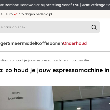
nte Bamboe Handwaaier bij bestelling vanaf €50 | Actie verlengd t.e
 40 euro
365 dagen bedenktijd!
iger
Smeermiddel
Koffiebonen
Onderhoud
stina: zo houd je jouw espressomachine in topconditie
a: zo houd je jouw espressomachine in