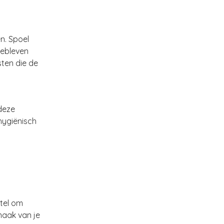
en. Spoel
gebleven
sten die de
deze
hygiënisch
tel om
maak van je