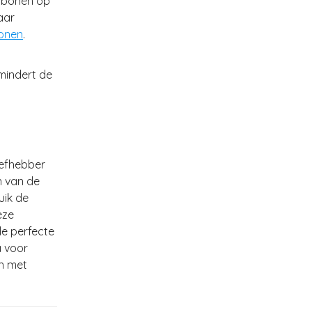
e bonen op
aar
bonen
.
rmindert de
liefhebber
n van de
uik de
eze
de perfecte
a voor
en met