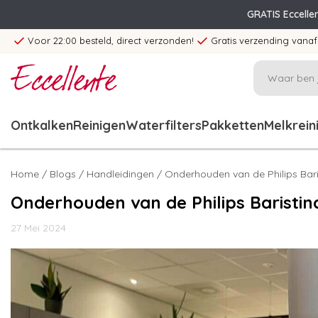
GRATIS Eccelle
Voor 22:00 besteld, direct verzonden!
Gratis verzending vanaf
Ontkalken
Reinigen
Waterfilters
Pakketten
Melkrein
Home
/
Blogs
/
Handleidingen
/ Onderhouden van de Philips Bari
Onderhouden van de Philips Baristin
27 Mei 2024