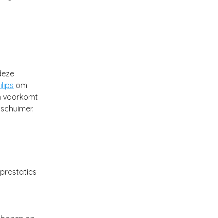
deze
lips
om
en voorkomt
pschuimer.
prestaties