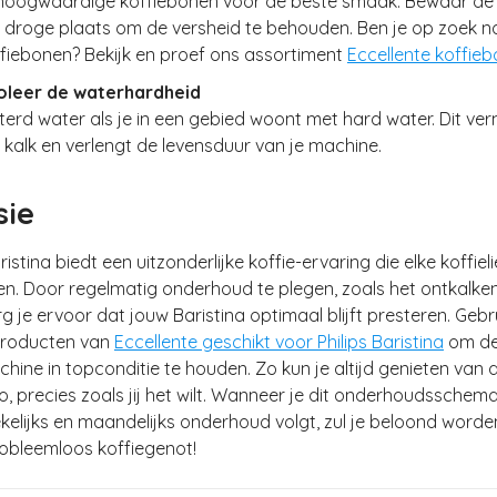
n hoogwaardige koffiebonen voor de beste smaak. Bewaar d
n droge plaats om de versheid te behouden. Ben je op zoek n
ffiebonen? Bekijk en proef ons assortiment
Eccellente koffie
roleer de waterhardheid
lterd water als je in een gebied woont met hard water. Dit ve
alk en verlengt de levensduur van je machine.
sie
ristina biedt een uitzonderlijke koffie-ervaring die elke koffie
n. Door regelmatig onderhoud te plegen, zoals het ontkalke
g je ervoor dat jouw Baristina optimaal blijft presteren. Gebr
producten van
Eccellente geschikt voor Philips Baristina
om d
ine in topconditie te houden. Zo kun je altijd genieten van 
, precies zoals jij het wilt. Wanneer je dit onderhoudsschem
ekelijks en maandelijks onderhoud volgt, zul je beloond word
robleemloos koffiegenot!