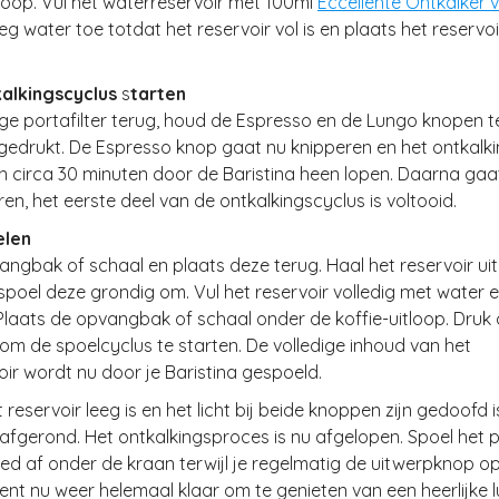
tloop. Vul het waterreservoir met 100ml
Eccellente Ontkalker v
oeg water toe totdat het reservoir vol is en plaats het reservoi
kalkingscyclus
s
tarten
ege portafilter terug, houd de Espresso en de Lungo knopen te
gedrukt. De Espresso knop gaat nu knipperen en het ontkalk
 in circa 30 minuten door de Baristina heen lopen. Daarna ga
en, het eerste deel van de ontkalkingscyclus is voltooid.
elen
ngbak of schaal en plaats deze terug. Haal het reservoir uit
poel deze grondig om. Vul het reservoir volledig met water e
Plaats de opvangbak of schaal onder de koffie-uitloop. Druk
m de spoelcyclus te starten. De volledige inhoud van het
ir wordt nu door je Baristina gespoeld.
reservoir leeg is en het licht bij beide knoppen zijn gedoofd i
afgerond. Het ontkalkingsproces is nu afgelopen. Spoel het po
d af onder de kraan terwijl je regelmatig de uitwerpknop op 
bent nu weer helemaal klaar om te genieten van een heerlijke 