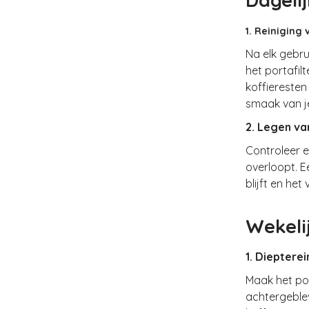
Dageli
1. Reiniging
Na elk gebru
het portafil
koffieresten
smaak van j
2. Legen va
Controleer e
overloopt. 
blijft en he
Wekeli
1. Diepterei
Maak het po
achtergeblev