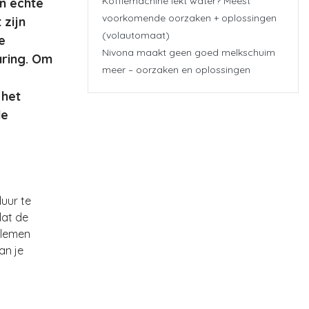
Koffiemachine lekt water? Meest
en echte
voorkomende oorzaken + oplossingen
 zijn
(volautomaat)
e
Nivona maakt geen goed melkschuim
aring. Om
meer – oorzaken en oplossingen
 het
de
uur te
dat de
blemen
an je