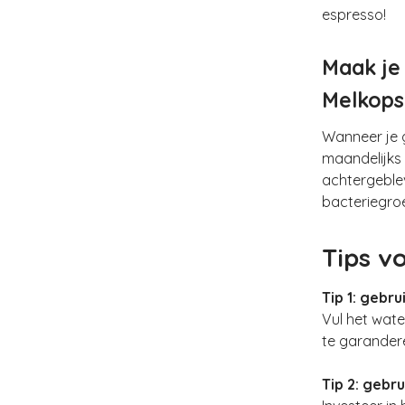
espresso!
Maak je 
Melkops
Wanneer je 
maandelijks
achtergeblev
bacteriegroe
Tips v
Tip 1: gebru
Vul het wate
te garander
Tip 2: gebr