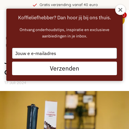
Gratis verzending vanaf 40 euro
0
Koffieliefhebber? Dan hoor jij bij ons thuis.
menu
Ontvang onderhoudstips, inspiratie en exclusieve
aanbiedingen in je inbox.
Home
/
Blogs
/
Handleidingen
/ JURA E4 - gebruik van
Eccellente Grey+ waterfilter
Type
your
JURA E4 - gebruik van Eccellente
email
Verzenden
Grey+ waterfilter
17 Juli 2024