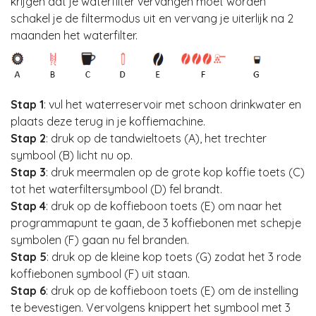
krijgen dat je waterfilter vervangen moet worden
schakel je de filtermodus uit en vervang je uiterlijk na 2
maanden het waterfilter.
Stap 1
: vul het waterreservoir met schoon drinkwater en
plaats deze terug in je koffiemachine.
Stap 2
: druk op de tandwieltoets (A), het trechter
symbool (B) licht nu op.
Stap 3
: druk meermalen op de grote kop koffie toets (C)
tot het waterfiltersymbool (D) fel brandt.
Stap 4
: druk op de koffieboon toets (E) om naar het
programmapunt te gaan, de 3 koffiebonen met schepje
symbolen (F) gaan nu fel branden.
Stap 5
: druk op de kleine kop toets (G) zodat het 3 rode
koffiebonen symbool (F) uit staan.
Stap 6
: druk op de koffieboon toets (E) om de instelling
te bevestigen. Vervolgens knippert het symbool met 3