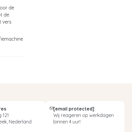
voor de
ot de
t vers
fiemachine
res
[email protected]
 121
Wij reageren op werkdagen
eek, Nederland
binnen 4 uur!