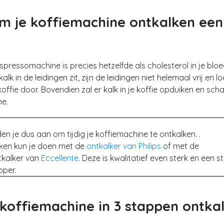
 je koffiemachine ontkalken een
espressomachine is precies hetzelfde als cholesterol in je blo
lk in de leidingen zit, zijn de leidingen niet helemaal vrij en l
offie door. Bovendien zal er
kalk in je koffi
e opduiken en
scha
ne
.
en je dus aan om
tijdig je koffiemachine te ontkalken
. .
ken kun je doen met de
ontkalker van Philips
of met de
tkalker van
Eccellente
. Deze is
kwalitatief even ster
k en een s
per.
s koffiemachine in 3 stappen ontka