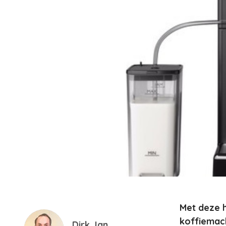
Met deze h
koffiemach
Dirk Jan