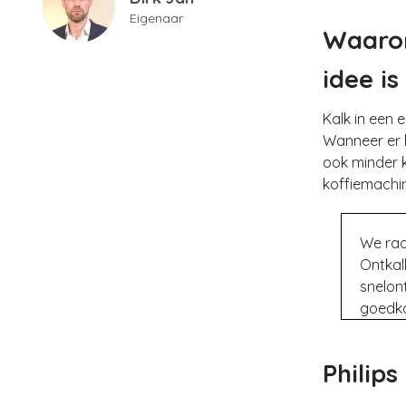
Eigenaar
Waarom
idee is
Kalk in een 
Wanneer er ka
ook minder k
koffiemachi
We rad
Ontkal
snelon
goedko
Philip