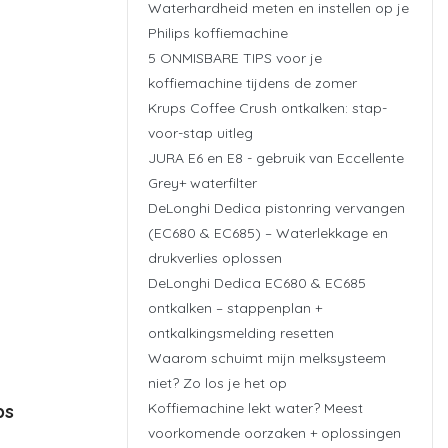
Waterhardheid meten en instellen op je
Philips koffiemachine
5 ONMISBARE TIPS voor je
koffiemachine tijdens de zomer
Krups Coffee Crush ontkalken: stap-
voor-stap uitleg
JURA E6 en E8 - gebruik van Eccellente
Grey+ waterfilter
DeLonghi Dedica pistonring vervangen
(EC680 & EC685) – Waterlekkage en
drukverlies oplossen
DeLonghi Dedica EC680 & EC685
ontkalken – stappenplan +
ontkalkingsmelding resetten
Waarom schuimt mijn melksysteem
niet? Zo los je het op
Koffiemachine lekt water? Meest
ps
voorkomende oorzaken + oplossingen