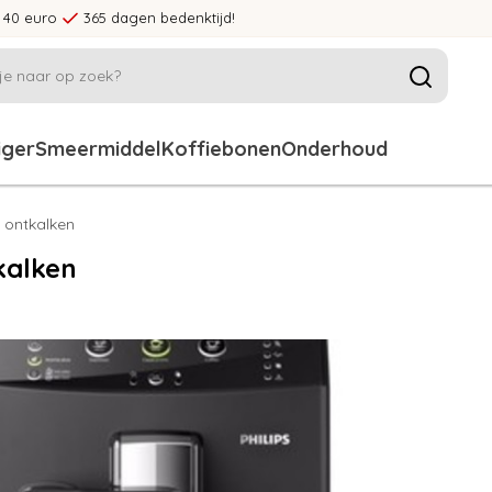
 40 euro
365 dagen bedenktijd!
iger
Smeermiddel
Koffiebonen
Onderhoud
 ontkalken
kalken