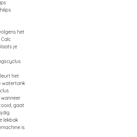
lips
hilips
volgens het
 Calc
laats je
ngscyclus
leurt het
e watertank
clus
9 wanneer
tooid, gaat
ijdig
de lekbak
iemachine is