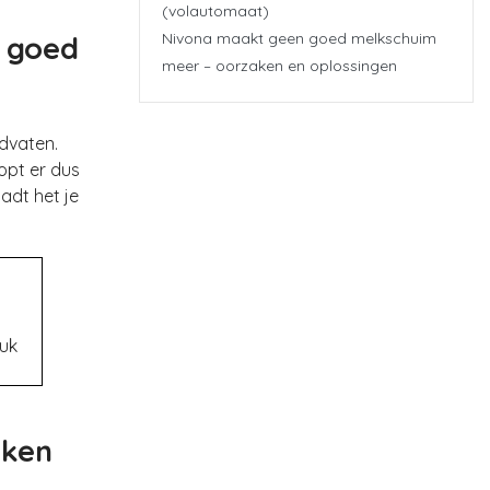
(volautomaat)
Nivona maakt geen goed melkschuim
 goed
meer – oorzaken en oplossingen
edvaten.
oopt er dus
adt het je
tuk
lken