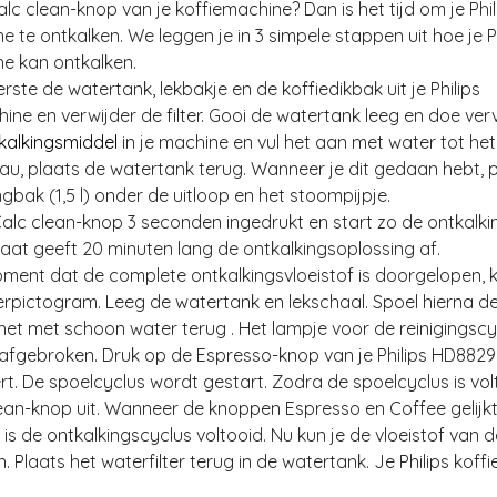
alc clean-knop
van je koffiemachine? Dan is het
tijd om je Phi
ne te ontkalken
. We leggen je in 3 simpele stappen uit hoe je P
ne kan ontkalken.
erste de watertank, lekbakje en de koffiedikbak uit je Philips
ine en verwijder de filter. Gooi de watertank leeg en doe ver
tkalkingsmiddel
in je machine en vul het aan met water tot het
au, plaats de watertank terug. Wanneer je dit gedaan hebt, p
bak (1,5 l) onder de uitloop en het stoompijpje.
alc clean-knop 3 seconden ingedrukt en start zo de ontkalki
aat geeft 20 minuten lang de ontkalkingsoplossing af.
ment dat de complete ontkalkingsvloeistof is doorgelopen, k
rpictogram. Leeg de watertank en lekschaal. Spoel hierna d
het met schoon water terug . Het lampje voor de reinigingscy
afgebroken. Druk op de Espresso-knop van je Philips HD882
rt. De spoelcyclus wordt gestart. Zodra de spoelcyclus is vol
ean-knop uit. Wanneer de knoppen Espresso en Coffee gelijkt
 is de ontkalkingscyclus voltooid. Nu kun je de vloeistof van 
 Plaats het waterfilter terug in de watertank. Je Philips koff