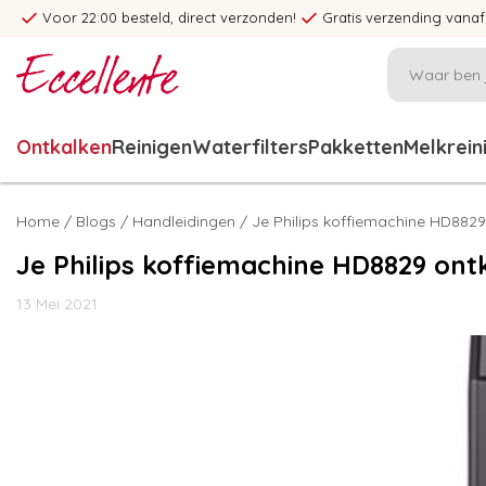
Voor 22:00 besteld, direct verzonden!
Gratis verzending vanaf
Ontkalken
Reinigen
Waterfilters
Pakketten
Melkrein
Home
/
Blogs
/
Handleidingen
/ Je Philips koffiemachine HD8829
Je Philips koffiemachine HD8829 ont
13 Mei 2021