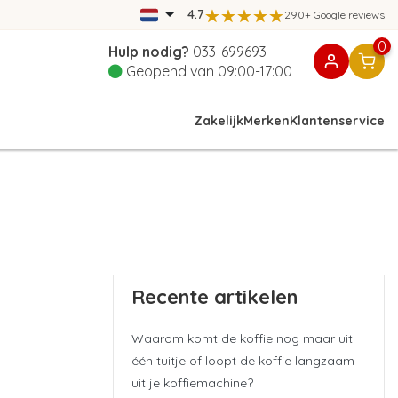
4.7
290+ Google reviews
0
Hulp nodig?
033-699693
Geopend van 09:00-17:00
Zakelijk
Merken
Klantenservice
Recente artikelen
Waarom komt de koffie nog maar uit
één tuitje of loopt de koffie langzaam
uit je koffiemachine?