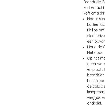
Brandt de
C
koffiemachi
koffiemachi
Haal als e
koffiemach
Philips on
clean-nive
een opvang
Houd de C
Het appar
Op het mo
geen-wate
en plaats 
brandt on
het knippe
de calc cl
knipperen,
weggooien.
ontkalkt.