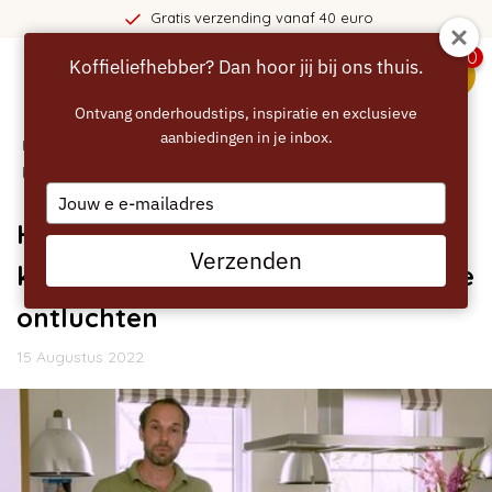
Gratis verzending vanaf 40 euro
0
Koffieliefhebber? Dan hoor jij bij ons thuis.
menu
Ontvang onderhoudstips, inspiratie en exclusieve
aanbiedingen in je inbox.
Home
/
Blogs
/
Handleidingen
/ Het waterfilter van de
koffiemachine werkt niet - machine ontluchten
Type
your
Het waterfilter van de
email
Verzenden
koffiemachine werkt niet - machine
ontluchten
15 Augustus 2022