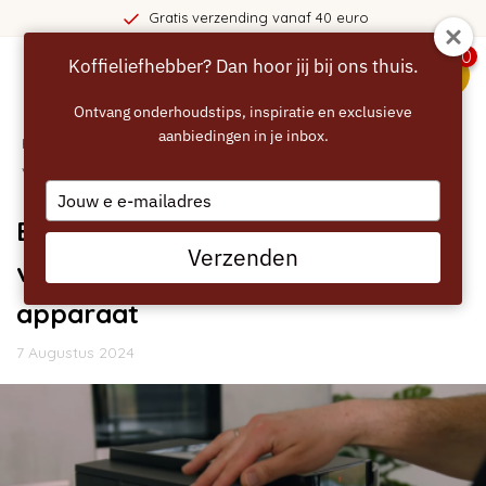
Gratis verzending vanaf 40 euro
0
Koffieliefhebber? Dan hoor jij bij ons thuis.
menu
Ontvang onderhoudstips, inspiratie en exclusieve
aanbiedingen in je inbox.
Home
/
Blogs
/
Handleidingen
/ Eccellente Grey+ waterfilter
vervangen of plaatsen in JURA E4 apparaat
Type
your
Eccellente Grey+ waterfilter
email
Verzenden
vervangen of plaatsen in JURA E4
apparaat
7 Augustus 2024