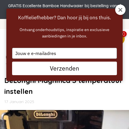
GRATIS Eccellente Bamboe Handwaaier bij bestelling vanaf
€50 | Actie verlengd t.e.m. 6 augustus!
Koffieliefhebber? Dan hoor jij bij ons thuis.
Gratis verzending vanaf 40 euro
Ontvang onderhoudstips, inspiratie en exclusieve
0
aanbiedingen in je inbox.
menu
Type
Home
your
/
Blogs
/
Handleidingen
/ DeLonghi Magnifica S
email
temperatuur instellen
Verzenden
DeLonghi Magnifica S temperatuur
instellen
17 Januari 2025