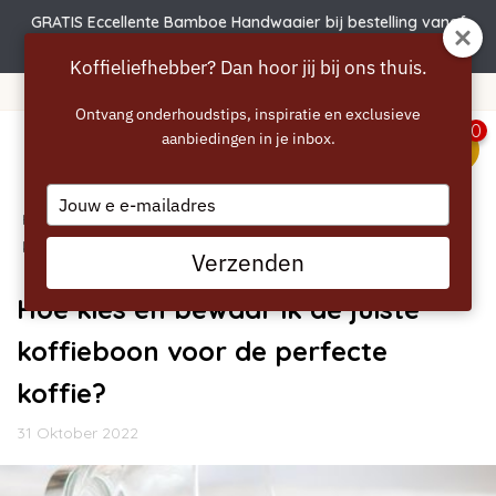
GRATIS Eccellente Bamboe Handwaaier bij bestelling vanaf
€50
Koffieliefhebber? Dan hoor jij bij ons thuis.
Gratis verzending vanaf 40 euro
Ontvang onderhoudstips, inspiratie en exclusieve
0
aanbiedingen in je inbox.
menu
Type
Home
your
/
Blogs
/
Algemeen
/ Hoe kies en bewaar ik de juiste
email
koffieboon voor de perfecte koffie?
Verzenden
Hoe kies en bewaar ik de juiste
koffieboon voor de perfecte
koffie?
31 Oktober 2022