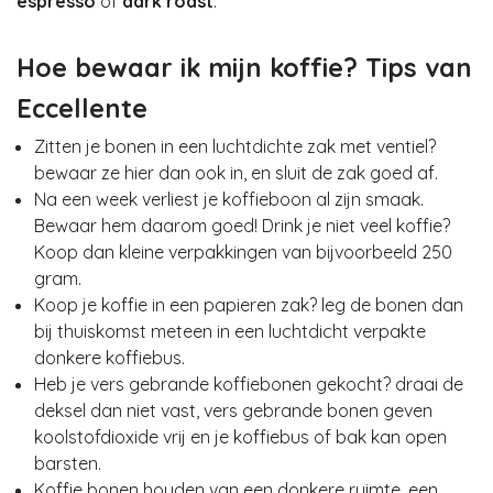
espresso
of
dark roast
.
Hoe bewaar ik mijn koffie? Tips van
Eccellente
Zitten je bonen in een luchtdichte zak met ventiel?
bewaar ze hier dan ook in, en sluit de zak goed af.
Na een week verliest je koffieboon al zijn smaak.
Bewaar hem daarom goed! Drink je niet veel koffie?
Koop dan kleine verpakkingen van bijvoorbeeld 250
gram.
Koop je koffie in een papieren zak? leg de bonen dan
bij thuiskomst meteen in een luchtdicht verpakte
donkere koffiebus.
Heb je vers gebrande koffiebonen gekocht? draai de
deksel dan niet vast, vers gebrande bonen geven
koolstofdioxide vrij en je koffiebus of bak kan open
barsten.
Koffie bonen houden van een donkere ruimte, een