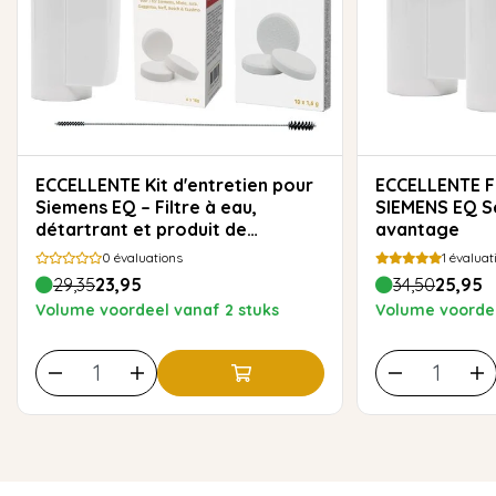
ECCELLENTE Kit d'entretien pour
ECCELLENTE Filtre à eau pour
Siemens EQ – Filtre à eau,
SIEMENS EQ Se
détartrant et produit de
avantage
nettoyage
0
évaluations
1
évaluat
29,35
23,95
34,50
25,95
Volume voordeel vanaf 2 stuks
Volume voordee