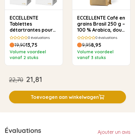
ECCELLENTE
ECCELLENTE Café en
Tablettes
grains Brasil 250 g –
détartrantes pour
100 % Arabica, doux
Siemens -
et rond
0
évaluations
0
évaluations
12x18gram
19,90
13,75
9,95
8,95
Volume voordeel
Volume voordeel
vanaf 2 stuks
vanaf 3 stuks
21,81
22,70
Toevoegen aan winkelwagen
Évaluations
Ajouter un avis