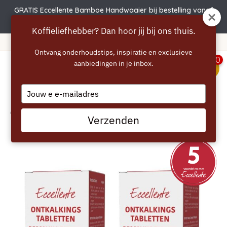
GRATIS Eccellente Bamboe Handwaaier bij bestelling vanaf
€50 | Actie verlengd t.e.m. 6 augustus!
Koffieliefhebber? Dan hoor jij bij ons thuis.
Livraison gratuite à partir de 40 euros
Ontvang onderhoudstips, inspiratie en exclusieve
0
aanbiedingen in je inbox.
menu
Type
your
email
Accueil
/
ECCELLENTE Tablettes détartrantes pour Siemens - 12x18gram
Verzenden