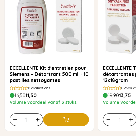
ECCELLENTE Kit d'entretien pour
ECCELLENTE Tablettes
Siemens – Détartrant 500 ml + 10
détartrantes 
pastilles nettoyantes
12x18gram
0
évaluations
0
évalua
16,50
11,50
19,90
13,75
Volume voordeel vanaf 3 stuks
Volume voordee