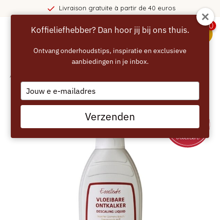
Livraison gratuite à partir de 40 euros
0
Koffieliefhebber? Dan hoor jij bij ons thuis.
menu
Ontvang onderhoudstips, inspiratie en exclusieve
aanbiedingen in je inbox.
Accueil
/
ECCELLENTE Détartrant Liquide pour Siemens - 500ml
Type
your
email
Verzenden