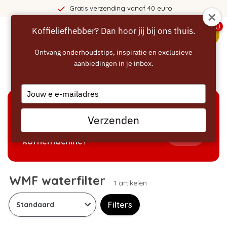
Gratis verzending vanaf 40 euro
0
Koffieliefhebber? Dan hoor jij bij ons thuis.
menu
Ontvang onderhoudstips, inspiratie en exclusieve
aanbiedingen in je inbox.
Home
/
Waterfilters
/
WMF waterfilter
Type
your
email
KEUZEHULP
Verzenden
Welke producten passen bij mijn
Tonen
koffiemachine?
WMF waterfilter
1 artikelen
Filters