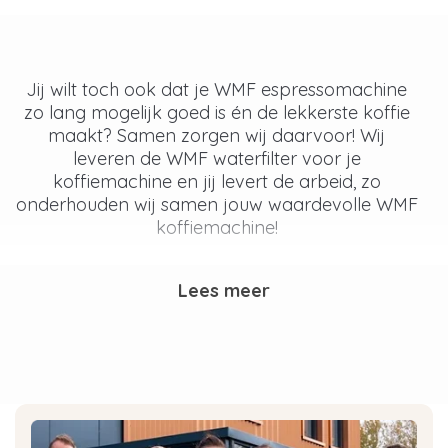
Jij wilt toch ook dat je WMF espressomachine
zo lang mogelijk goed is én de lekkerste koffie
maakt? Samen zorgen wij daarvoor! Wij
leveren de WMF waterfilter voor je
koffiemachine en jij levert de arbeid, zo
onderhouden wij samen jouw waardevolle WMF
koffiemachine!
Wat is kalk en hoe voorkom je
Lees meer
het?
Kalk is dus CaCO3 ofwel calciumcarbonaat. Het
wordt gevormd in een evenwichtsreactie, vooral
tijdens het verwarmen van hard water. Hoe
hoger de waterhardheid, des te meer
kalkaanslag-vormende deeltjes zich in het