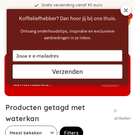
Gratis verzending vanaf 40 euro
0
Koffieliefhebber? Dan hoor jij bij ons thuis.
menu
Ontvang onderhoudstips, inspiratie en exclusieve
aanbiedingen in je inbox.
Home
/
Tags
/
waterkan
Type
your
email
KEUZEHULP
Verzenden
Welke producten passen bij mijn
Tonen
koffiemachine?
Producten getagd met
0
waterkan
artikelen
Filters