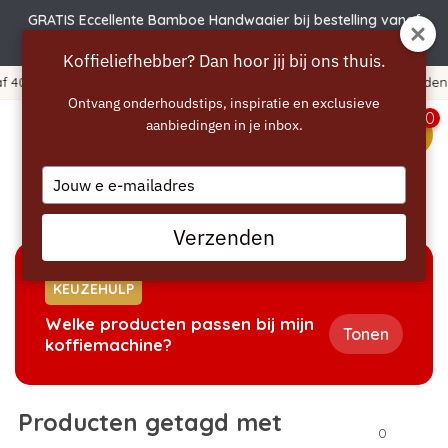
GRATIS Eccellente Bamboe Handwaaier bij bestelling vanaf
€50 | Actie verlengd t.e.m. 6 augustus!
Koffieliefhebber? Dan hoor jij bij ons thuis.
uro
365 dagen bedenktijd!
Ontvang onderhoudstips, inspiratie en exclusieve
0
aanbiedingen in je inbox.
menu
Type
your
Home
/
Tags
/
vloeibaar
email
Verzenden
KEUZEHULP
Welke producten passen bij mijn
Tonen
koffiemachine?
Producten getagd met
0