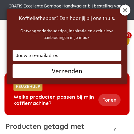
GRATIS Eccellente Bamboe Handwaaier bij bestelling vanaf
€50
Koffieliefhebber? Dan hoor jij bij ons thuis.
Gratis verzending vanaf 40 euro
Ontvang onderhoudstips, inspiratie en exclusieve
0
aanbiedingen in je inbox.
menu
Type
your
Home
/
Tags
/
verwijderen
email
Verzenden
KEUZEHULP
Welke producten passen bij mijn
Tonen
koffiemachine?
Producten getagd met
0