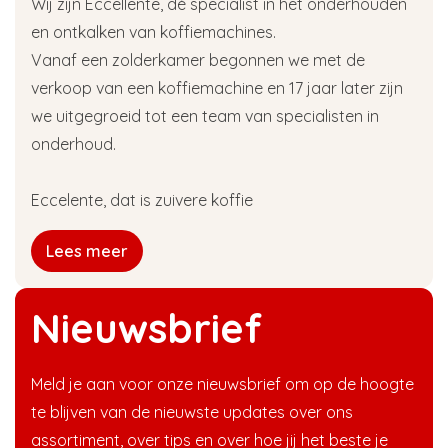
Wij zijn Eccellente, dé specialist in het onderhouden
en ontkalken van koffiemachines.
Vanaf een zolderkamer begonnen we met de
verkoop van een koffiemachine en 17 jaar later zijn
we uitgegroeid tot een team van specialisten in
onderhoud.
Eccelente, dat is zuivere koffie
Lees meer
Nieuwsbrief
Meld je aan voor onze nieuwsbrief om op de hoogte
te blijven van de nieuwste updates over ons
assortiment, over tips en over hoe jij het beste je