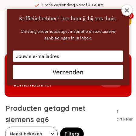
Gratis verzending vanaf 40 euro
0
Koffieliefhebber? Dan hoor jij bij ons thuis.
menu
Ontvang onderhoudstips, inspiratie en exclusieve
aanbiedingen in je inbox.
Home
/
Tags
/
siemens eq6
Type
your
email
KEUZEHULP
Verzenden
Welke producten passen bij mijn
Tonen
koffiemachine?
Producten getagd met
1
siemens eq6
artikelen
Filters