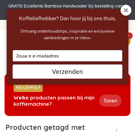
GRATIS Eccellente Bamboe Handwaaier bij bestelling vanaf
€50 | Actie verlengd t.e.m. 6 augustus!
Koffieliefhebber? Dan hoor jij bij ons thuis.
Gratis verzending vanaf 40 euro
Ontvang onderhoudstips, inspiratie en exclusieve
0
aanbiedingen in je inbox.
menu
Type
your
Home
/
Tags
/
siemens eq6
email
Verzenden
KEUZEHULP
Welke producten passen bij mijn
Tonen
koffiemachine?
Producten getagd met
1