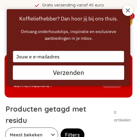
Gratis verzending vanaf 40 euro
0
Koffieliefhebber? Dan hoor jij bij ons thuis.
menu
Ontvang onderhoudstips, inspiratie en exclusieve
aanbiedingen in je inbox.
Home
/
Tags
/
residu
Type
your
email
KEUZEHULP
Verzenden
Welke producten passen bij mijn
Tonen
koffiemachine?
Producten getagd met
0
residu
artikelen
Filters