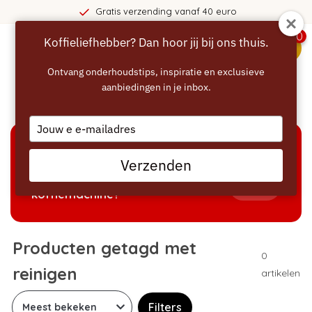
Gratis verzending vanaf 40 euro
0
Koffieliefhebber? Dan hoor jij bij ons thuis.
menu
Ontvang onderhoudstips, inspiratie en exclusieve
aanbiedingen in je inbox.
Home
/
Tags
/
reinigen
Type
your
email
KEUZEHULP
Verzenden
Welke producten passen bij mijn
Tonen
koffiemachine?
Producten getagd met
0
reinigen
artikelen
Filters