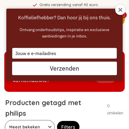
Gratis verzending vanaf 40 euro
0
Koffieliefhebber? Dan hoor jij bij ons thuis.
menu
Ontvang onderhoudstips, inspiratie en exclusieve
aanbiedingen in je inbox.
Home
/
Tags
/
philips
Type
your
email
KEUZEHULP
Verzenden
Welke producten passen bij mijn
Tonen
koffiemachine?
Producten getagd met
0
philips
artikelen
Filters