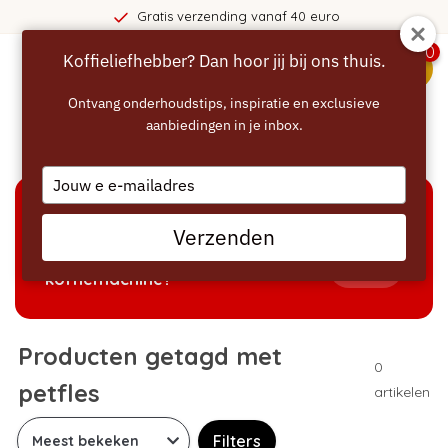
Gratis verzending vanaf 40 euro
0
Koffieliefhebber? Dan hoor jij bij ons thuis.
menu
Ontvang onderhoudstips, inspiratie en exclusieve
aanbiedingen in je inbox.
Home
/
Tags
/
petfles
Type
your
email
KEUZEHULP
Verzenden
Welke producten passen bij mijn
Tonen
koffiemachine?
Producten getagd met
0
petfles
artikelen
Filters