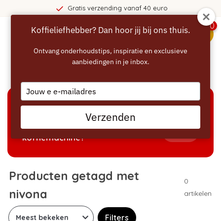
Gratis verzending vanaf 40 euro
0
Koffieliefhebber? Dan hoor jij bij ons thuis.
menu
Ontvang onderhoudstips, inspiratie en exclusieve
aanbiedingen in je inbox.
Home
/
Tags
/
nivona
Type
your
email
KEUZEHULP
Verzenden
Welke producten passen bij mijn
Tonen
koffiemachine?
Producten getagd met
0
nivona
artikelen
Filters