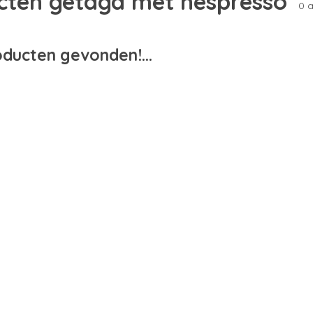
cten getagd met nespresso
0 a
ducten gevonden!...