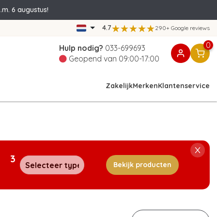
.m. 6 augustus!
4.7
290+ Google reviews
0
Hulp nodig?
033-699693
Geopend van 09:00-17:00
Zakelijk
Merken
Klantenservice
3
Bekijk producten