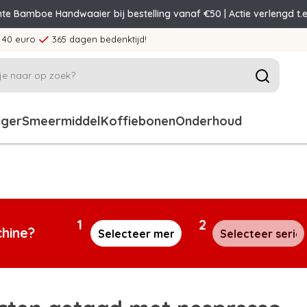
nte Bamboe Handwaaier bij bestelling vanaf €50 | Actie verlengd t.e
 40 euro
365 dagen bedenktijd!
iger
Smeermiddel
Koffiebonen
Onderhoud
1
2
chine?