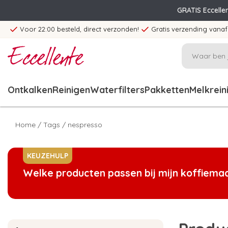
GRATIS Eccelle
Voor 22:00 besteld, direct verzonden!
Gratis verzending vanaf
Ontkalken
Reinigen
Waterfilters
Pakketten
Melkrein
Home
/
Tags
/
nespresso
KEUZEHULP
Welke producten passen bij mijn koffiema