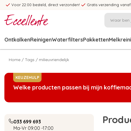
Voor 22:00 besteld, direct verzonden!
Gratis verzending vanaf
Ontkalken
Reinigen
Waterfilters
Pakketten
Melkrein
Home
/
Tags
/
milieuvriendelijk
KEUZEHULP
Welke producten passen bij mijn koffiema
Produc
033 699 693
Ma-Vr 09:00 -17:00