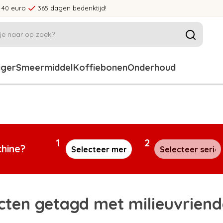
 40 euro
365 dagen bedenktijd!
iger
Smeermiddel
Koffiebonen
Onderhoud
1
2
chine?
ten getagd met milieuvriende