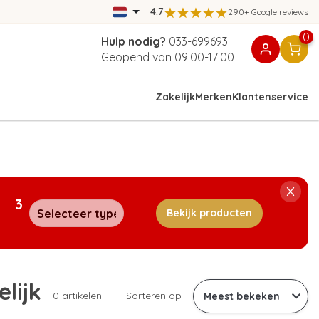
4.7
290+ Google reviews
0
Hulp nodig?
033-699693
Geopend van 09:00-17:00
Zakelijk
Merken
Klantenservice
3
Bekijk producten
lijk
0 artikelen
Sorteren op