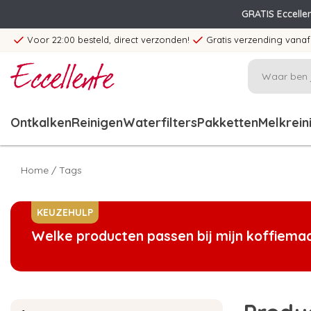
GRATIS Eccelle
Voor 22:00 besteld, direct verzonden!
Gratis verzending vanaf
Ontkalken
Reinigen
Waterfilters
Pakketten
Melkrein
Home
/
Tags
KEUZEHULP
Welke producten passen bij mijn koffiema