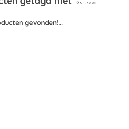
cten getagd met
0 artikelen
ducten gevonden!...