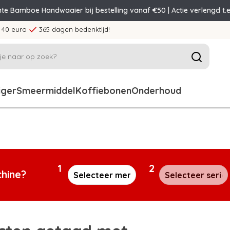
nte Bamboe Handwaaier bij bestelling vanaf €50 | Actie verlengd t.e
 40 euro
365 dagen bedenktijd!
iger
Smeermiddel
Koffiebonen
Onderhoud
1
2
chine?