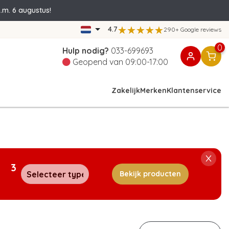
.m. 6 augustus!
4.7
290+ Google reviews
0
Hulp nodig?
033-699693
Geopend van 09:00-17:00
Zakelijk
Merken
Klantenservice
3
Bekijk producten