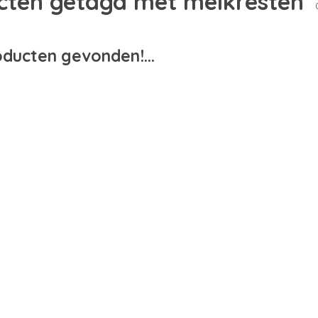
cten getagd met melkresten
ducten gevonden!...