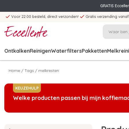
GRATIS Eccelle
Voor 22:00 besteld, direct verzonden!
Gratis verzending vanaf
Ontkalken
Reinigen
Waterfilters
Pakketten
Melkrein
Home
/
Tags
/
melkresten
KEUZEHULP
Welke producten passen bij mijn koffiema