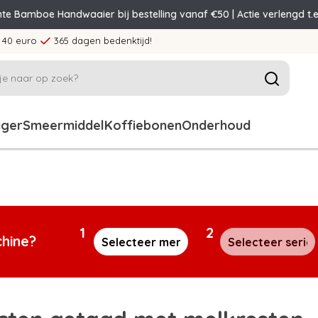
nte Bamboe Handwaaier bij bestelling vanaf €50 | Actie verlengd t.e
 40 euro
365 dagen bedenktijd!
iger
Smeermiddel
Koffiebonen
Onderhoud
1
2
chine?