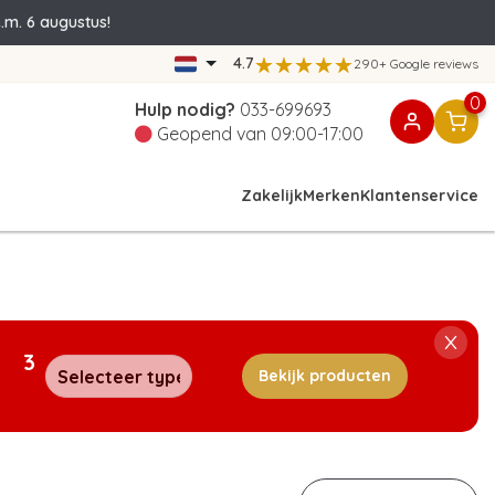
.m. 6 augustus!
4.7
290+ Google reviews
0
Hulp nodig?
033-699693
Geopend van 09:00-17:00
Zakelijk
Merken
Klantenservice
3
Bekijk producten