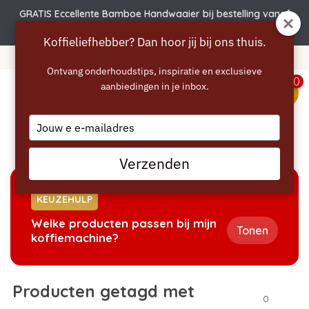
GRATIS Eccellente Bamboe Handwaaier bij bestelling vanaf
€50 | Actie verlengd t.e.m. 6 augustus!
Koffieliefhebber? Dan hoor jij bij ons thuis.
Gratis verzending vanaf 40 euro
Ontvang onderhoudstips, inspiratie en exclusieve
0
aanbiedingen in je inbox.
menu
Type
your
Home
/
Tags
/
melkresten
email
Verzenden
KEUZEHULP
Welke producten passen bij mijn
Tonen
koffiemachine?
Producten getagd met
0