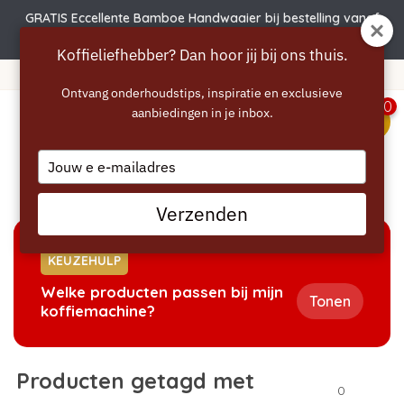
GRATIS Eccellente Bamboe Handwaaier bij bestelling vanaf
€50 | Actie verlengd t.e.m. 6 augustus!
Koffieliefhebber? Dan hoor jij bij ons thuis.
Gratis verzending vanaf 40 euro
Ontvang onderhoudstips, inspiratie en exclusieve
0
aanbiedingen in je inbox.
menu
Type
your
Home
/
Tags
/
melitta
email
Verzenden
KEUZEHULP
Welke producten passen bij mijn
Tonen
koffiemachine?
Producten getagd met
0