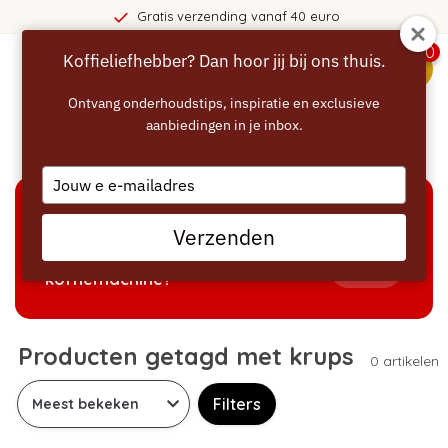
Gratis verzending vanaf 40 euro
0
Koffieliefhebber? Dan hoor jij bij ons thuis.
menu
Ontvang onderhoudstips, inspiratie en exclusieve
aanbiedingen in je inbox.
Home
/
Tags
/
krups
Type
your
email
KEUZEHULP
Verzenden
Welke producten passen bij mijn
Tonen
koffiemachine?
Producten getagd met krups
0 artikelen
Filters