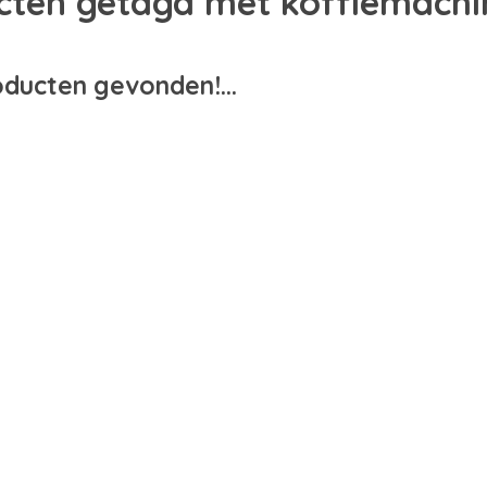
cten getagd met koffiemachi
ducten gevonden!...