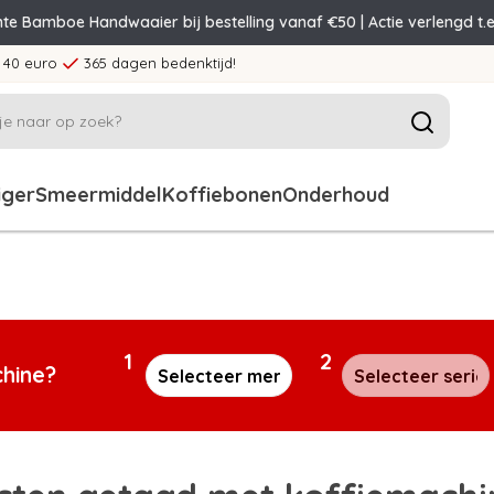
nte Bamboe Handwaaier bij bestelling vanaf €50 | Actie verlengd t.e
 40 euro
365 dagen bedenktijd!
iger
Smeermiddel
Koffiebonen
Onderhoud
1
2
chine?