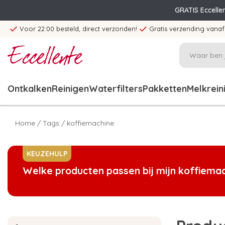
GRATIS Eccelle
Voor 22:00 besteld, direct verzonden!
Gratis verzending vanaf
Ontkalken
Reinigen
Waterfilters
Pakketten
Melkrein
Home
/
Tags
/
koffiemachine
KEUZEHULP
Welke producten passen bij mijn koffiema