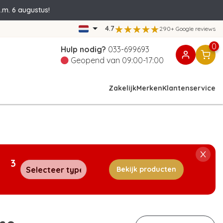
.m. 6 augustus!
4.7
290+ Google reviews
0
Hulp nodig?
033-699693
Geopend van 09:00-17:00
Zakelijk
Merken
Klantenservice
3
Bekijk producten