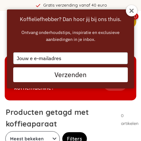
Gratis verzending vanaf 40 euro
0
Koffieliefhebber? Dan hoor jij bij ons thuis.
menu
Ontvang onderhoudstips, inspiratie en exclusieve
aanbiedingen in je inbox.
Home
/
Tags
/
koffieaparaat
Type
your
email
KEUZEHULP
Verzenden
Welke producten passen bij mijn
Tonen
koffiemachine?
Producten getagd met
0
koffieaparaat
artikelen
Filters