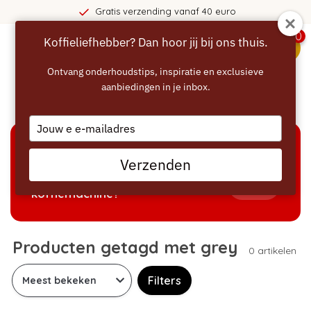
Gratis verzending vanaf 40 euro
0
Koffieliefhebber? Dan hoor jij bij ons thuis.
menu
Ontvang onderhoudstips, inspiratie en exclusieve
aanbiedingen in je inbox.
Home
/
Tags
/
grey
Type
your
email
KEUZEHULP
Verzenden
Welke producten passen bij mijn
Tonen
koffiemachine?
Producten getagd met grey
0 artikelen
Filters