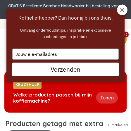
GRATIS Eccellente Bamboe Handwaaier bij bestelling vanaf
€50
Koffieliefhebber? Dan hoor jij bij ons thuis.
Gratis verzending vanaf 40 euro
Ontvang onderhoudstips, inspiratie en exclusieve
0
aanbiedingen in je inbox.
menu
Type
your
Home
/
Tags
/
extra
email
Verzenden
KEUZEHULP
Welke producten passen bij mijn
Tonen
koffiemachine?
Producten getagd met extra
0 artikelen