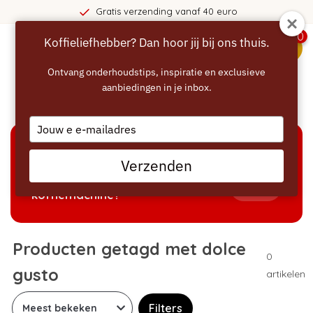
Gratis verzending vanaf 40 euro
0
Koffieliefhebber? Dan hoor jij bij ons thuis.
menu
Ontvang onderhoudstips, inspiratie en exclusieve
aanbiedingen in je inbox.
Home
/
Tags
/
dolce gusto
Type
your
email
KEUZEHULP
Verzenden
Welke producten passen bij mijn
Tonen
koffiemachine?
Producten getagd met dolce
0
gusto
artikelen
Filters