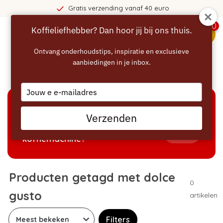
Gratis verzending vanaf 40 euro
0
Koffieliefhebber? Dan hoor jij bij ons thuis.
menu
Ontvang onderhoudstips, inspiratie en exclusieve
aanbiedingen in je inbox.
Home
/
Tags
/
dolce gusto
Type
your
email
KEUZEHULP
Verzenden
Welke producten passen bij mijn
Tonen
koffiemachine?
Producten getagd met dolce
0
gusto
artikelen
Filters