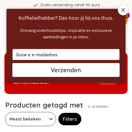
Gratis verzending vanaf 40 euro
0
Koffieliefhebber? Dan hoor jij bij ons thuis.
menu
Ontvang onderhoudstips, inspiratie en exclusieve
aanbiedingen in je inbox.
Home
/
Tags
Type
your
email
KEUZEHULP
Verzenden
Welke producten passen bij mijn
Tonen
koffiemachine?
Producten getagd met
0 artikelen
Filters