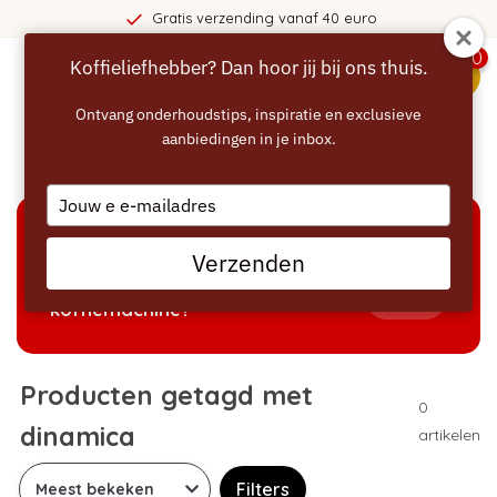
Gratis verzending vanaf 40 euro
0
Koffieliefhebber? Dan hoor jij bij ons thuis.
menu
Ontvang onderhoudstips, inspiratie en exclusieve
aanbiedingen in je inbox.
Home
/
Tags
/
dinamica
Type
your
email
KEUZEHULP
Verzenden
Welke producten passen bij mijn
Tonen
koffiemachine?
Producten getagd met
0
dinamica
artikelen
Filters