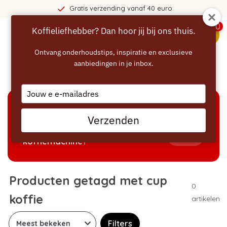
Gratis verzending vanaf 40 euro
0
Koffieliefhebber? Dan hoor jij bij ons thuis.
menu
Ontvang onderhoudstips, inspiratie en exclusieve
aanbiedingen in je inbox.
Home
/
Tags
/
cup koffie
Type
your
email
KEUZEHULP
Verzenden
Welke producten passen bij mijn
Tonen
koffiemachine?
Producten getagd met cup
0
koffie
artikelen
Filters