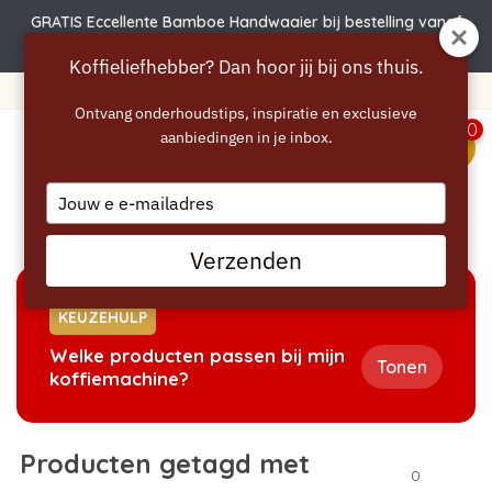
GRATIS Eccellente Bamboe Handwaaier bij bestelling vanaf
€50 | Actie verlengd t.e.m. 6 augustus!
Koffieliefhebber? Dan hoor jij bij ons thuis.
Gratis verzending vanaf 40 euro
Ontvang onderhoudstips, inspiratie en exclusieve
0
aanbiedingen in je inbox.
menu
Type
your
Home
/
Tags
/
CM6160
email
Verzenden
KEUZEHULP
Welke producten passen bij mijn
Tonen
koffiemachine?
Producten getagd met
0