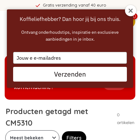
Gratis verzending vanaf 40 euro
0
Koffieliefhebber? Dan hoor jij bij ons thuis.
menu
Ontvang onderhoudstips, inspiratie en exclusieve
aanbiedingen in je inbox.
Home
/
Tags
/
CM5310
Type
your
email
KEUZEHULP
Verzenden
Welke producten passen bij mijn
Tonen
koffiemachine?
Producten getagd met
0
CM5310
artikelen
Filters