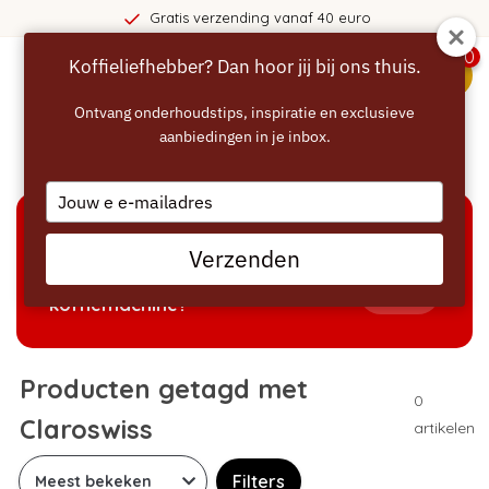
Gratis verzending vanaf 40 euro
0
Koffieliefhebber? Dan hoor jij bij ons thuis.
menu
Ontvang onderhoudstips, inspiratie en exclusieve
aanbiedingen in je inbox.
Home
/
Tags
/
Claroswiss
Type
your
email
KEUZEHULP
Verzenden
Welke producten passen bij mijn
Tonen
koffiemachine?
Producten getagd met
0
Claroswiss
artikelen
Filters