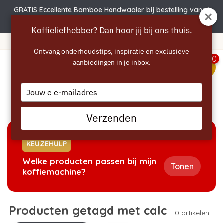
GRATIS Eccellente Bamboe Handwaaier bij bestelling vanaf
€50 | Actie verlengd t.e.m. 6 augustus!
Koffieliefhebber? Dan hoor jij bij ons thuis.
Gratis verzending vanaf 40 euro
Ontvang onderhoudstips, inspiratie en exclusieve
0
aanbiedingen in je inbox.
menu
Type
your
Home
/
Tags
/
calc
email
Verzenden
KEUZEHULP
Welke producten passen bij mijn
Tonen
koffiemachine?
Producten getagd met calc
0 artikelen